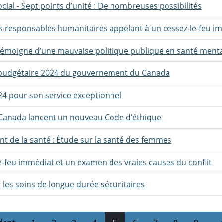
ocial - Sept points d’unité : De nombreuses possibilités
es responsables humanitaires appelant à un cessez-le-feu i
témoigne d’une mauvaise politique publique en santé menta
rébudgétaire 2024 du gouvernement du Canada
024 pour son service exceptionnel
du Canada lancent un nouveau Code d’éthique
t de la santé : Étude sur la santé des femmes
le-feu immédiat et un examen des vraies causes du conflit
r les soins de longue durée sécuritaires