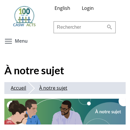
Aller
English
Login
au
contenu
Rechercher
principal
Toggle menu visibility
Menu
À notre sujet
Accueil
À notre sujet