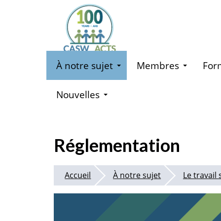
Aller
au
contenu
principal
À notre sujet
Membres
For
Nouvelles
Réglementation
Accueil
À notre sujet
Le travail