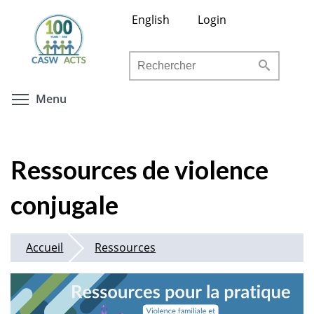
Aller
English
Login
au
contenu
Rechercher
principal
Toggle menu visibility
Menu
Ressources de violence
conjugale
Accueil
Ressources