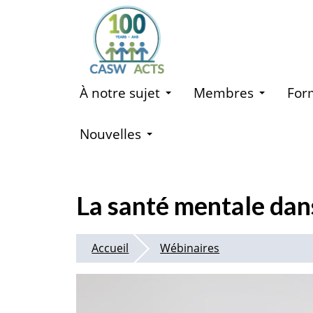
Aller
au
contenu
principal
À notre sujet
Membres
For
Nouvelles
La santé mentale dan
Accueil
Wébinaires