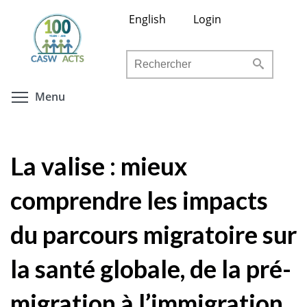
Aller
English
Login
au
contenu
Rechercher
principal
Toggle menu visibility
Menu
La valise : mieux
comprendre les impacts
du parcours migratoire sur
la santé globale, de la pré-
migration à l’immigration